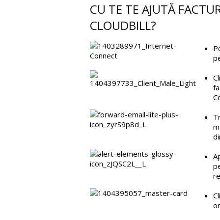
CU TE TE AJUTĂ FACTU
CLOUDBILL?
Po
pe
Cl
fa
Co
Tr
ma
di
Ap
pe
r
Cl
on