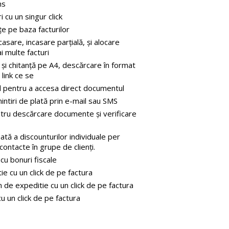
ns
i cu un singur click
țe pe baza facturilor
casare, incasare parțială, și alocare
i multe facturi
 și chitanță pe A4, descărcare în format
link ce se
l pentru a accesa direct documentul
intiri de plată prin e-mail sau SMS
ntru descărcare documente și verificare
tă a discounturilor individuale per
 contacte în grupe de clienți.
cu bonuri fiscale
e cu un click de pe factura
 de expeditie cu un click de pe factura
 un click de pe factura