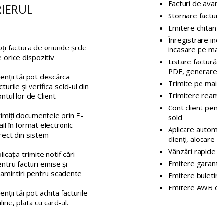
Facturi de ava
RIERUL
Stornare factur
Emitere chitan
Înregistrare in
ți factura de oriunde și de
incasare pe ma
 orice dispozitiv
Listare factură
PDF, generare 
ienții tăi pot descărca
Trimite pe mai
cturile și verifica sold-ul din
Trimitere ream
ntul lor de Client
Cont client pe
imiți documentele prin E-
sold
il în format electronic
Aplicare automa
rect din sistem
clienți, alocare
Vânzări rapide 
licația trimite notificări
Emitere garanti
ntru facturi emise și
eamintiri pentru scadente
Emitere buletin
Emitere AWB cu
ienții tăi pot achita facturile
line, plata cu card-ul.