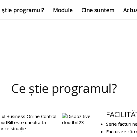
 știe programul?
Module
Cine suntem
Actua
Ce știe programul?
FACILITĂ
P-ul Business Online Control
oudBill este unealta ta
Serie facturi n
rice situație.
Facturare către