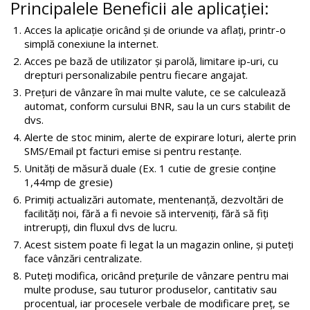
Principalele Beneficii ale aplicației:
Acces la aplicație oricând și de oriunde va aflați, printr-o
simplă conexiune la internet.
Acces pe bază de utilizator și parolă, limitare ip-uri, cu
drepturi personalizabile pentru fiecare angajat.
Prețuri de vânzare în mai multe valute, ce se calculează
automat, conform cursului BNR, sau la un curs stabilit de
dvs.
Alerte de stoc minim, alerte de expirare loturi, alerte prin
SMS/Email pt facturi emise si pentru restanțe.
Unități de măsură duale (Ex. 1 cutie de gresie conține
1,44mp de gresie)
Primiți actualizări automate, mentenanță, dezvoltări de
facilități noi, fără a fi nevoie să interveniți, fără să fiți
intrerupți, din fluxul dvs de lucru.
Acest sistem poate fi legat la un magazin online, și puteți
face vânzări centralizate.
Puteți modifica, oricând prețurile de vânzare pentru mai
multe produse, sau tuturor produselor, cantitativ sau
procentual, iar procesele verbale de modificare preț, se